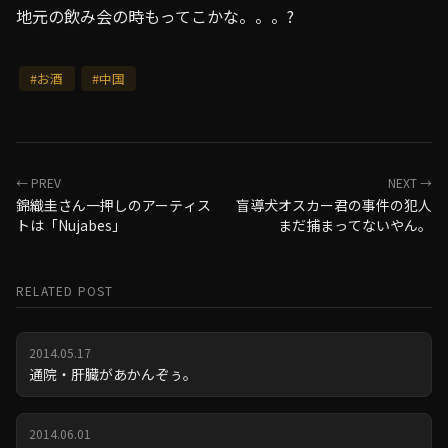
地元の飲み会の時もってこかな。。。?
#お酒
#中国
← PREV
NEXT →
錦織圭さん一押しのアーティス
盲導犬オスカー君の事件の犯人
トは「Nujabes」
まだ捕まってないやん。
RELATED POST
2014.05.17
通院・肝臓があかんぞぅ。
2014.06.01