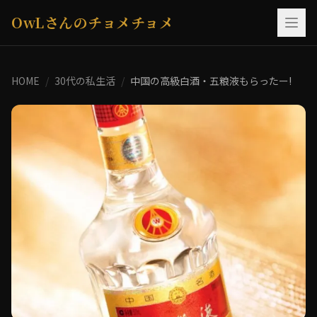
OwLさんのチョメチョメ
HOME
/
30代の私生活
/
中国の高級白酒・五粮液もらったー!