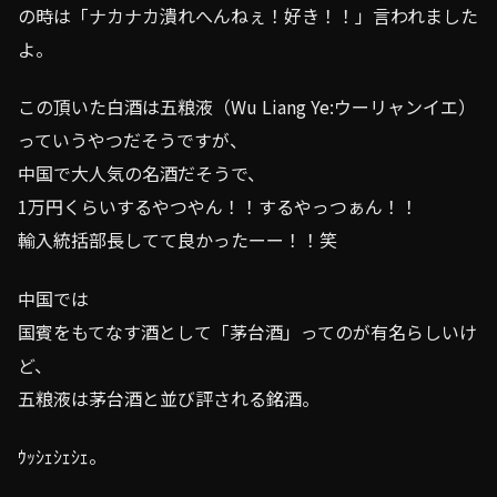
の時は「ナカナカ潰れへんねぇ！好き！！」言われました
よ。
この頂いた白酒は五粮液（Wu Liang Ye:ウーリャンイエ）
っていうやつだそうですが、
中国で大人気の名酒だそうで、
1万円くらいするやつやん！！するやっつぁん！！
輸入統括部長してて良かったーー！！笑
中国では
国賓をもてなす酒として「茅台酒」ってのが有名らしいけ
ど、
五粮液は茅台酒と並び評される銘酒。
ｳｯｼｪｼｪｼｪ。