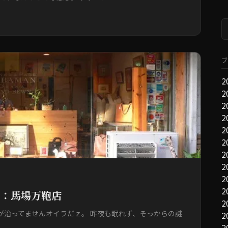
索
ブ
2
2
2
2
2
2
2
2
2
2
ド：馬場万鞄店
2
が治ってませんオイラだｚ。 昨夜も眠れず、そっからの謎
2
2