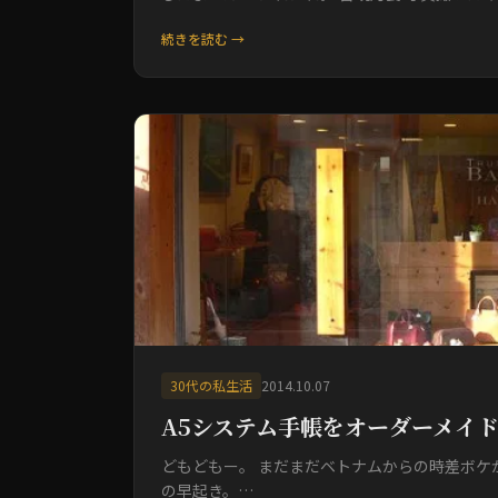
続きを読む →
30代の私生活
2014.10.07
A5システム手帳をオーダーメイ
どもどもー。 まだまだベトナムからの時差ボケ
の早起き。…