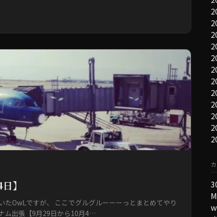
2
2
2
2
2
2
2
2
2
2
2
2
カ
4日】
M
いたOwLですが、 ここでグルグルーーーっとまとめてやり
w
ム出張【9月29日から10月4…