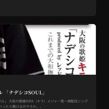
 「ナデシコSOUL」
OUL」 大阪の歌姫KIRA（キラ）メジャー第一弾配信シング
変わったら聴けるのやろか。。…