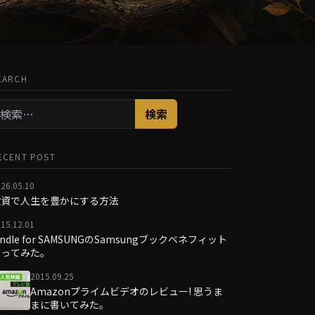
EARCH
検
:
ECENT POST
26.05.10
投資で人生を豊かにする方法
15.12.01
indle for SAMSUNGのSamsungブックベネフィット
使ってみた。
2015.09.25
Amazonプライムビデオのレビュー! 思うま
まに書いてみた。