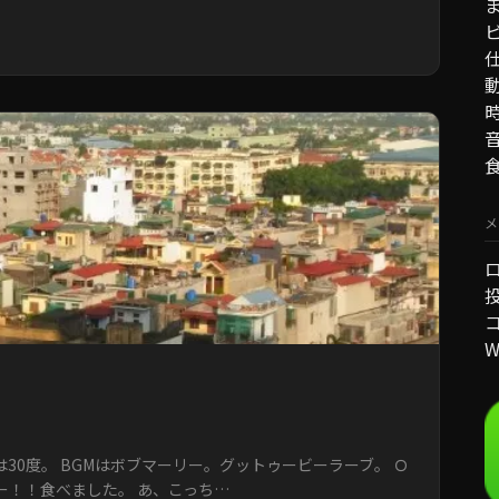
メ
W
は30度。 BGMはボブマーリー。グットゥービーラーブ。 Ｏ
ー！！食べました。 あ、こっち…