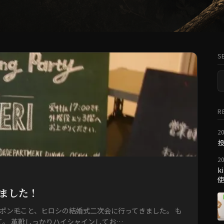
S
索
R
20
20
k
ました！
 ポン毛こと、ヒロシの結婚式二次会に行ってきました。 も
。 革靴しっかりハイシャインしてお…