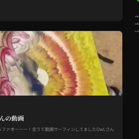
人気
にほ
FC2 
んの動画
らファオーーー！言うて動画サーフィンしてましたOwLさん