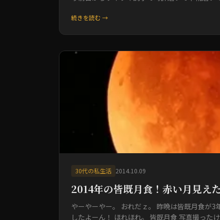
続きを読む →
30代の私生活
2014.10.09
2014年の皆既月食！赤い月見えた
やーやーやー。 おれだｚ。 昨晩は皆既月食が
したよーん！ ほれほれ。 皆既月食 写真撮った